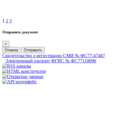
1
2
3
Отправить документ
×
Отмена
Отправить
Свидетельство о регистрации СМИ № ФС77-47467
Электронный паспорт ФГИС № ФС77110096