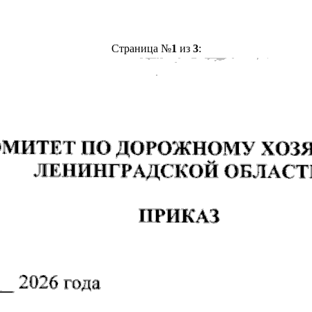
Страница №
1
из
3
: