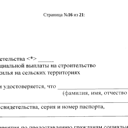
Страница №
16
из
21
: