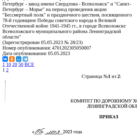
Петербург - завод имени Свердлова - Всеволожск" и "Санкт-
Петербург – Морье" на период проведения акции
"Бессмертный полк" и праздничного шествия, посвященного
78-й годовщине Победы советского народа в Великой
Отечественной войне 1941-1945 гг., в городе Всеволожске
Всеволожского муниципального района Ленинградской
области"
(Зарегистрирован 05.05.2023 № 28/23)
Номер опубликования:
4701202305050007
Дата опубликования:
05.05.2023
1
10
20
50
ВСЕ
1
2
Страница №
1
из
2
: