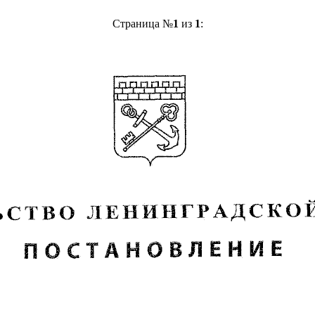
Страница №
1
из
1
: