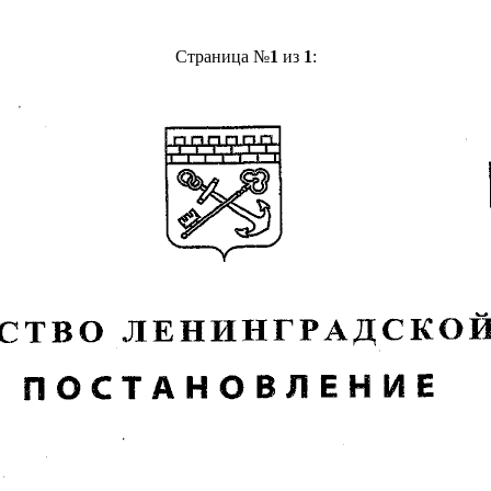
Страница №
1
из
1
: