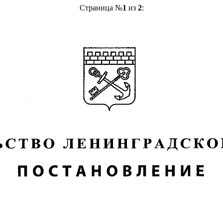
Страница №
1
из
2
: