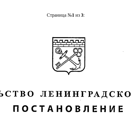
Страница №
1
из
3
: