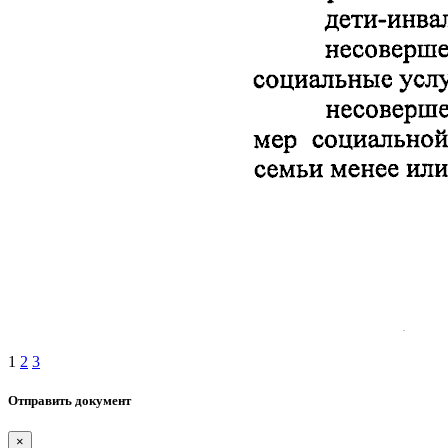
1
2
3
Отправить документ
×