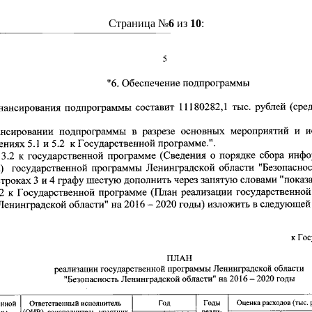
Страница №
6
из
10
: