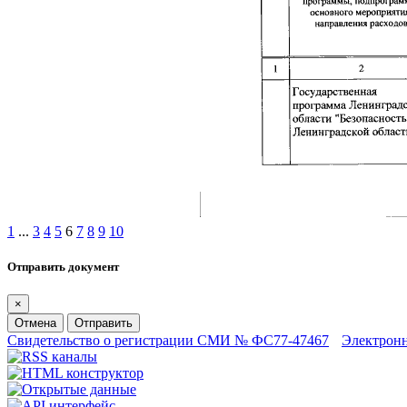
1
...
3
4
5
6
7
8
9
10
Отправить документ
×
Отмена
Отправить
Свидетельство о регистрации СМИ № ФС77-47467
Электрон