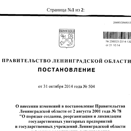
Страница №
1
из
2
: