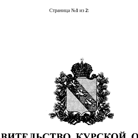
Страница №
1
из
2
: