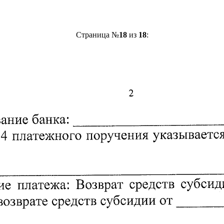
Страница №
18
из
18
: