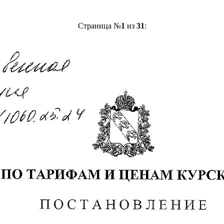
Страница №
1
из
31
: