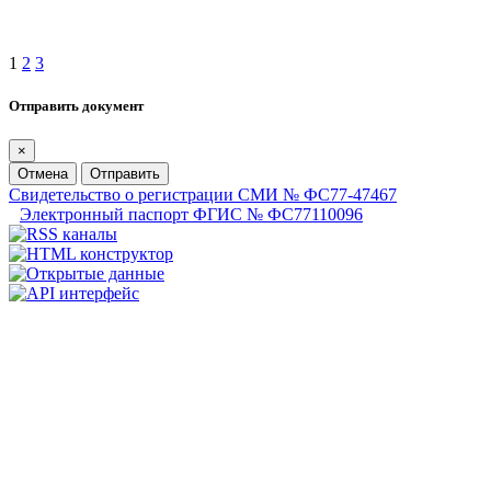
1
2
3
Отправить документ
×
Отмена
Отправить
Свидетельство о регистрации СМИ № ФС77-47467
Электронный паспорт ФГИС № ФС77110096