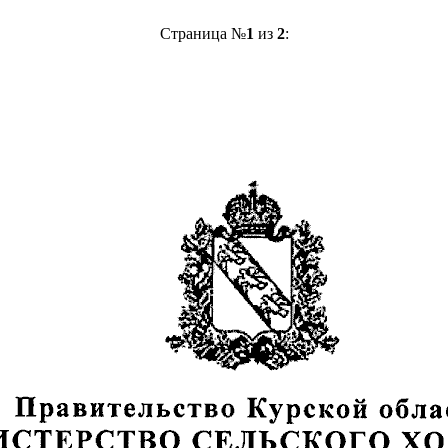
Страница №
1
из
2
: