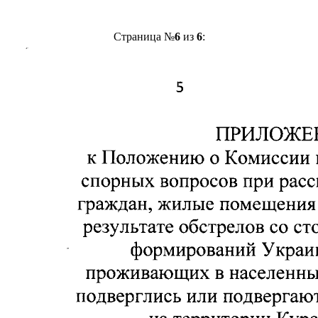
Страница №
6
из
6
: