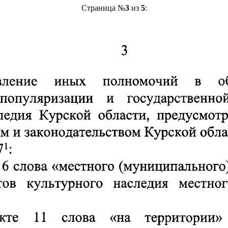
Страница №
3
из
5
: