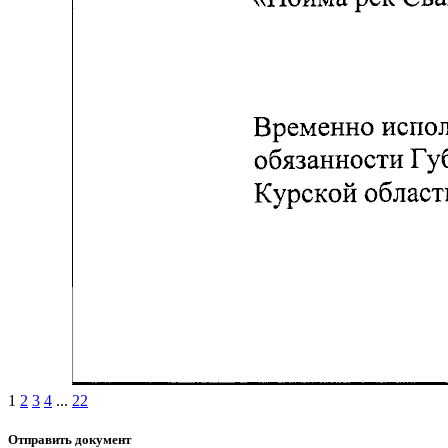
1
2
3
4
...
22
Отправить документ