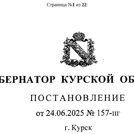
Страница №
1
из
22
: