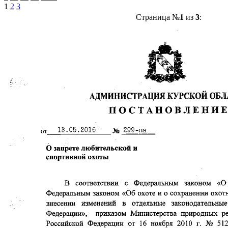
1
2
3
Страница №
1
из
3
: