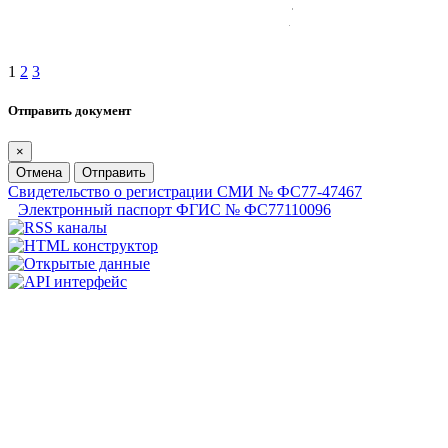
1
2
3
Отправить документ
×
Отмена
Отправить
Свидетельство о регистрации СМИ № ФС77-47467
Электронный паспорт ФГИС № ФС77110096