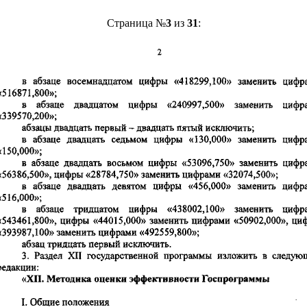
Страница №
3
из
31
: