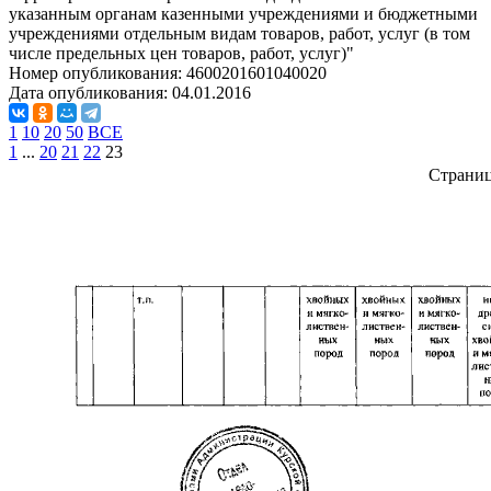
указанным органам казенными учреждениями и бюджетными
учреждениями отдельным видам товаров, работ, услуг (в том
числе предельных цен товаров, работ, услуг)"
Номер опубликования:
4600201601040020
Дата опубликования:
04.01.2016
1
10
20
50
ВСЕ
1
...
20
21
22
23
Страни