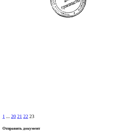
1
...
20
21
22
23
Отправить документ