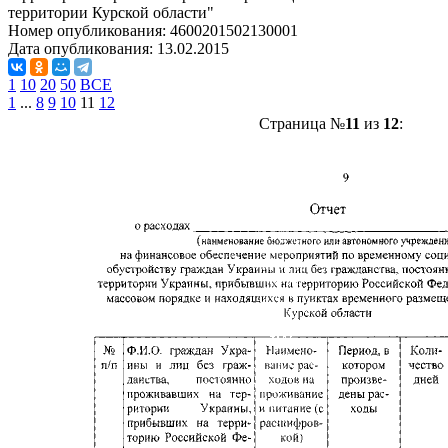
территории Курской области"
Номер опубликования:
4600201502130001
Дата опубликования:
13.02.2015
1
10
20
50
ВСЕ
1
...
8
9
10
11
12
Страница №
11
из
12
: