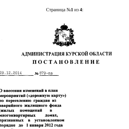
Страница №
1
из
4
: