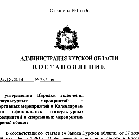
Страница №
1
из
6
: