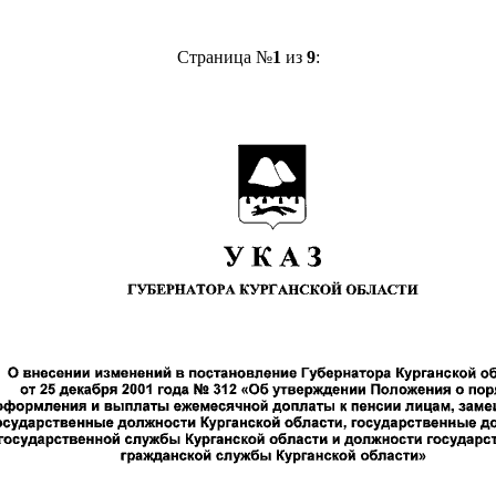
Страница №
1
из
9
: