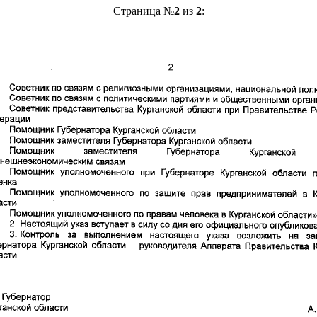
Страница №
2
из
2
: