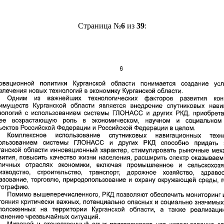
Страница №
6
из
39
: