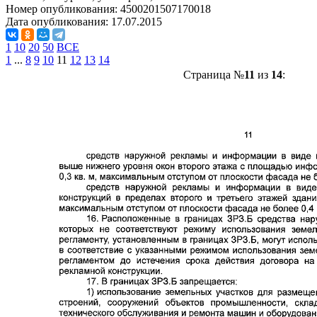
Номер опубликования:
4500201507170018
Дата опубликования:
17.07.2015
1
10
20
50
ВСЕ
1
...
8
9
10
11
12
13
14
Страница №
11
из
14
: