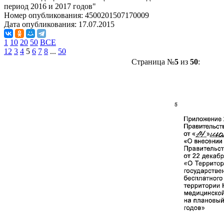
период 2016 и 2017 годов"
Номер опубликования:
4500201507170009
Дата опубликования:
17.07.2015
1
10
20
50
ВСЕ
1
2
3
4
5
6
7
8
...
50
Страница №
5
из
50
: