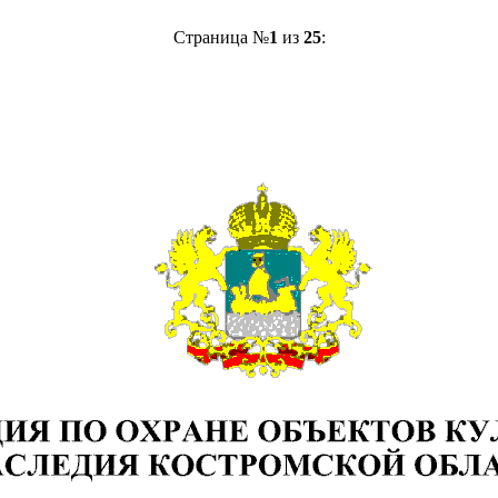
Страница №
1
из
25
: