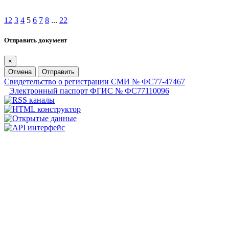
1
2
3
4
5
6
7
8
...
22
Отправить документ
×
Отмена
Отправить
Свидетельство о регистрации СМИ № ФС77-47467
Электронный паспорт ФГИС № ФС77110096