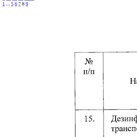
1
...
5
6
7
8
9