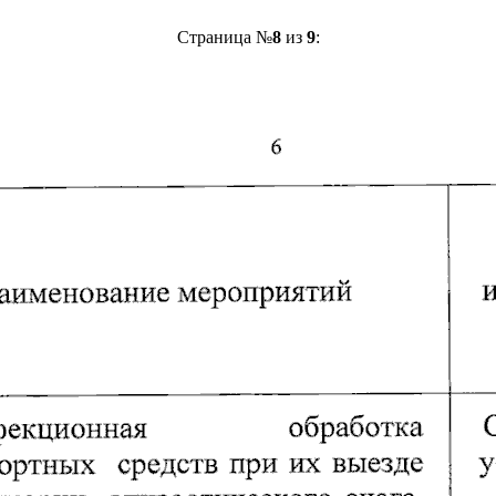
Страница №
8
из
9
: