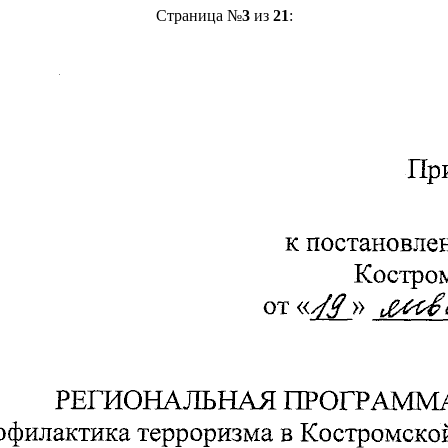
Страница №
3
из
21
: