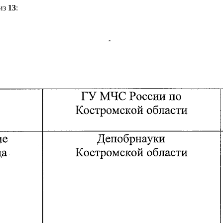
из
13
: