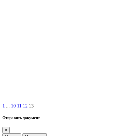
1
...
10
11
12
13
Отправить документ
×