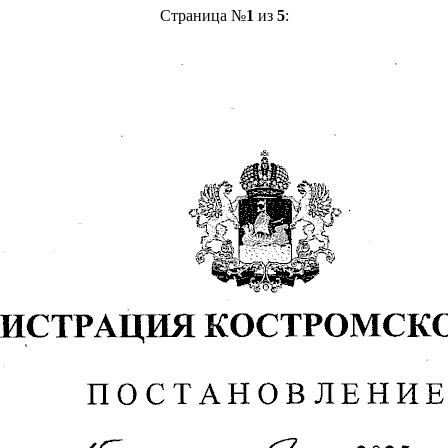
Страница №
1
из
5
: