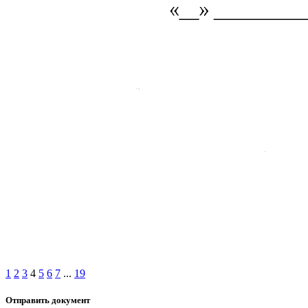
1
2
3
4
5
6
7
...
19
Отправить документ