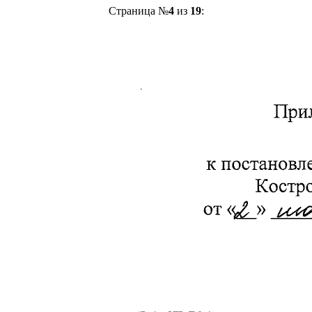
Страница №
4
из
19
: