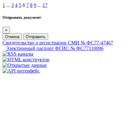
1
...
3
4
5
6
7
8
9
...
17
Отправить документ
×
Отмена
Отправить
Свидетельство о регистрации СМИ № ФС77-47467
Электронный паспорт ФГИС № ФС77110096