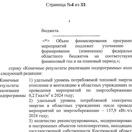
Страница №
4
из
33
: