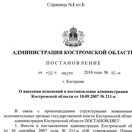
Страница №
1
из
1
: