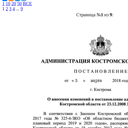
1
10
20
50
ВСЕ
1
2
3
4
...
9
Страница №
1
из
9
: