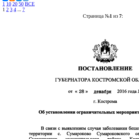
1
10
20
50
ВСЕ
1
2
3
4
...
7
Страница №
1
из
7
: