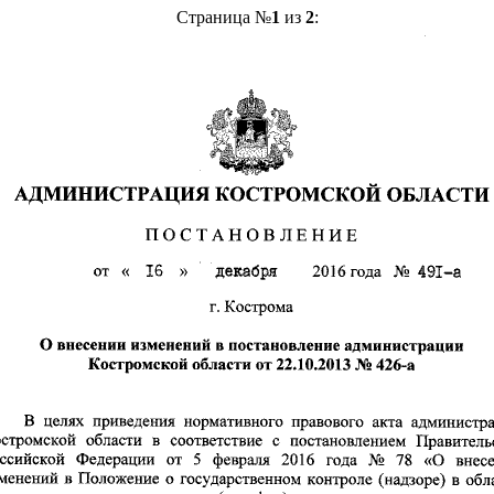
Страница №
1
из
2
: