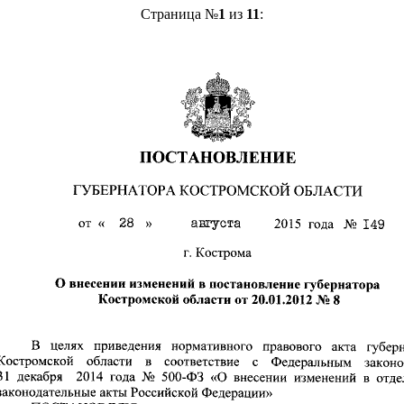
Страница №
1
из
11
: