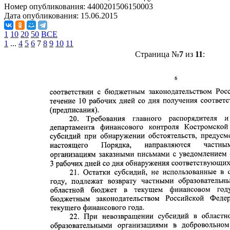
Номер опубликования:
4400201506150003
Дата опубликования:
15.06.2015
1
10
20
50
ВСЕ
1
...
4
5
6
7
8
9
10
11
Страница №
7
из
11
: