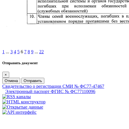
1
...
3
4
5
6
7
8
9
...
22
Отправить документ
×
Отмена
Отправить
Свидетельство о регистрации СМИ № ФС77-47467
Электронный паспорт ФГИС № ФС77110096