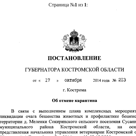
Страница №
1
из
1
: