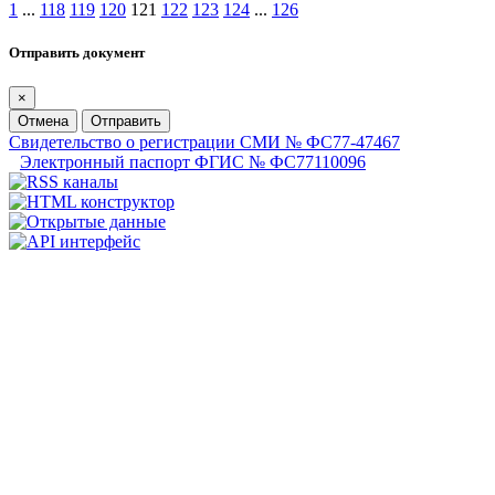
1
...
118
119
120
121
122
123
124
...
126
Отправить документ
×
Отмена
Отправить
Свидетельство о регистрации СМИ № ФС77-47467
Электронный паспорт ФГИС № ФС77110096