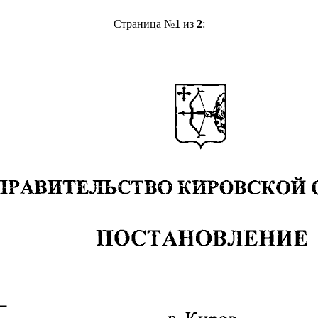
Страница №
1
из
2
: