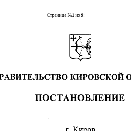
Страница №
1
из
9
: