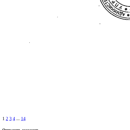
1
2
3
4
...
14
Отправить документ